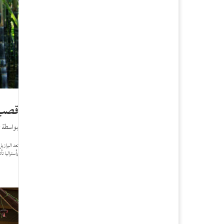
قصب ا
بواسطة
r
وأستراليا تأتي با