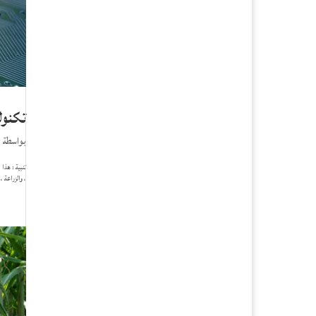
تكنول
بواسطة
r
، والزراعة ،