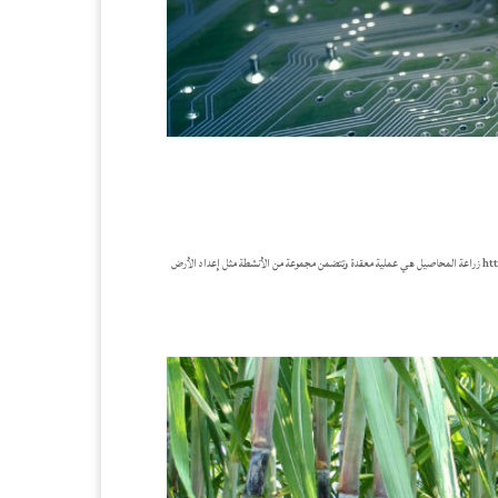
تنبية : هذا المقال عبارة عن نسخة مترجمة من المقال http://www.fao.org/e-agriculture/blog/ict-agriculture-need-hour زراعة المحاصيل هي عملية معقدة وتتضمن مجموعة من الأنشطة مثل إعداد الأرض