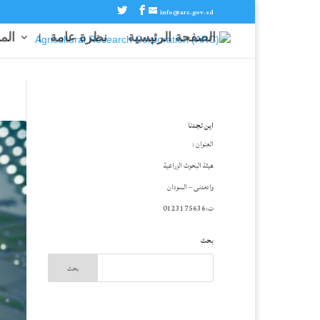
info@arc.gov.sd
الصفحة الرئيسية
نظرة عامة
الم
اين تجدنا
العنوان :
هيئة البحوث الزراعية
وادمدنى – السودان
ت:0123175636
بحث