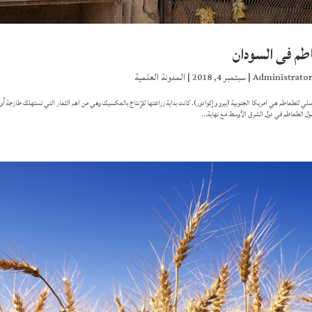
طم فى السودان
Administrato
|
سبتمبر 4, 2018
|
المدونة العلمية
صلي للطماطم هي امريكا الجنوبية (بيرو وإكوادور). كانت بداية زراعتها للإنتاج بالمكسيك وهي من اهم الثمار التي تستهلك طازجة أو
ل الطماطم في دول الشرق الأوسط مع نهاية...