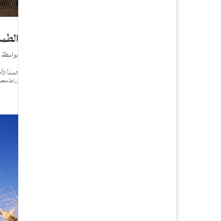
الطما
بواسطة
r
المنشأ الأً
زراعة محصو