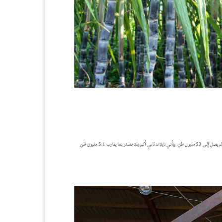
تعد البرازيل رائدة إلى حد كبير في إنتاج السكر (37.2 مليون طن) وتصدر (25.2 مليون طن). إن مجموع التداول في السكر في جميع أنحاء العالم يصل إلى 53 مليون طن. وتأتي تايلاند ثاني أكبر بلد مصَدر بما يقارب 5.1 مليون طن