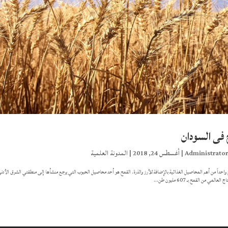
 فى السودان
Administrato
|
أغسطس 24, 2018
|
المدونة العلمية
العالمي من القمح بـ 607 مليون طن...