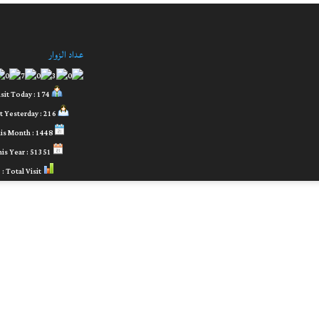
عداد الزوار
Visit Today : 174
Visit Yesterday : 216
This Month : 1448
This Year : 51351
Total Visit :