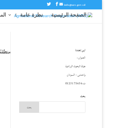
info@arc.gov.sd
الصفحة الرئيسية
نظرة عامة
الم
منطقة
اين تجدنا
العنوان :
هيئة البحوث الزراعية
وادمدنى – السودان
ت:0123175636
بحث