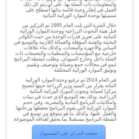
والمعلومات ذات الصلة بها. على أن يتم كل ذلك
العمل في إطار وحدة قائمة بذاتها أُصطلح على
تسميتها بوحدة الموارد الوراثية النباتية
خلال الفترة التي تلت العام 1995 تم التركيز من
قبل هيئة البحوث الزراعية ووحدة الموارد الوراثية
النباتية على تعزيز قدرات الوحدة من حيث الكوادر
البحثية والفنية المؤهلة والعمالة اللازمة والتوسع في
المباني والأجهزة والمعدات، وكذلك بناء علاقات
خارجية مع المؤسسات والمنظمات والتجمعات ذات
الصلة داخل وخارج السودان. وظلت أنشطة البرنامج
تنمو في مجالات جمع وصيانة وتوصيف وتقييم
وتوثيق الموارد الوراثية المختلفة
في العام 2014 تم ترفيع وحدة الموارد الوراثية
النباتة بقرار من السيد وزير الزراعة حينها لتصبح
مركزا لصيانة وبحوث الموراد الوراثية النباتية
الزراعية، وذلك بعد التوسع الذي حدث في بنيات
وامكانيات البرنامج المادية والبشرية، وفي حجم
الموارد الوراثية التي يقوم البرنامج بحفظها ورعايتها
والعمل عليها، وكذلك ما هو متوقع من توسع في
أنشطة البرنامج مستقبلا بما يحقق أهدافه الموضوعة
صفحة المركز على الفيسبوك