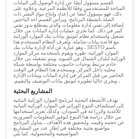
القسم مسؤول أيضًا عن إدارة الوصول إلى البيانات
المتاحة للمستخدمين وفقًا للأنظمة المرعية. وعلاوة على
ذلك، فهو مسؤول أيضا عن إعداد وإنتاج مواد النشر ذات
الصلة بأنشطة البرنامج. ويرأس القسم أحد الباحثين
إضافة إلى تقني إدارة معلومات والذي يضطلع بدور تقني
كبير في ذلك. كما
تجري عمليات إدارة البيانات من خلال
تشغيل واستخدام نظام لتوثيق بيانات بنك الموارد الوراثية
مع قاعدة بيانات شاملة. ويُعرف النظام المستخدم هذا
باسم SESTO ، وهو عبارة عن أداة لإدارة بيانات بنك
الموارد الوراثية، طوره ويقوم باستخدمه مركز الموارد
الوراثية لبلدان الشمال في السويد. ويتم تشغيله من خلال
خادم مرتبط بوحدات حاسوب مختلفة بواسطة شبكة
محلية داخل المركز. ويستخدم هذا النظام في الوقت
الحاضر من قبل المركز في إدارة البيانات وبيانات الإدارة
، ويجري حاليا تطويره لتوثيق بيانات التوصيف والتقييم.
المشاريع البحثية
تهدف الأنشطة البحثية لبرنامج الموارد الوراثية النباتية
إلى استكشاف التنوع الوراثي في ​​الموارد الوراثية النباتية
للأغذية والزراعة في السودان، وكذلك تعزيز استخدامها
من خلال دراسة هذا التنوع لتوفير المعلومات الضرورية
عن حجمه وقيمه. ولتحقيق هذه الأهداف ، يتناول البرنامج
مواضيع بحثية مختلفة في إطار عدد من المشاريع
المواضيعية والمحصولية، كما يلي