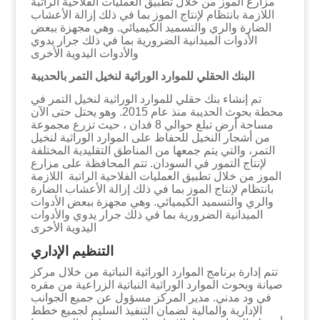
مزارع الموز من خلال تطبيق العمليات الفلاحية الراتبة
اللازمة بانتظام لإنتاج الموز بما في ذلك إزالة الأعشاب
الضارة والري والتسميد الكيميائي. وهي مجهزة ببعض
الأدوات الميدانية الضرورية بما في ذلك جرار يدوي
والأدوات اليدوية الأخرى
البنك الحقلي للموارد الوراثية لنخيل التمر بالحديبة
تم إنشاء بنك حقلي للموارد الوراثية لنخيل التمر في
محطة بحوث الحديبة منذ عام 2015. وهو يحتل حتى الآن
مساحة أرض تبلغ حوالي 8 فدان ، حيث تزرع مجموعة
من أشجار النخيل للحفاظ على الموارد الوراثية لنخيل
التمر، والتي يتم جمعها من المناطق التقليدية المختلفة
لإنتاج التمور في السودان. تتم المحافظة على مزارع
الموز من خلال تطبيق العمليات الفلاحية الراتبة اللازمة
بانتظام لإنتاج الموز بما في ذلك إزالة الأعشاب الضارة
والري والتسميد الكيميائي. وهي مجهزة ببعض الأدوات
الميدانية الضرورية بما في ذلك جرار يدوي والأدوات
اليدوية الأخرى
التنظيم الإداري
تتم إدارة برنامج الموارد الوراثية النباتية من خلال مركز
صيانة وبحوث الموارد الوراثية النباتية الزراعية من مقره
في ود مدني. مدير المركز مسؤول عن جميع الجوانب
الإدارية والمالية لضمان التنفيذ السليم لجميع خطط