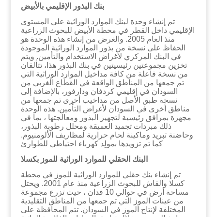
بنك البذور الإقليمي بالأبيض
تم إنشاء وحدة لبنك الموارد الوراثية على المستوى
الإقليمي داخل القطر في محطة الأبيض للبحوث الزراعية
منذ العام 2005. والغرض من إنشاء هذه الوحدة هو
الحفاظ على نسخة من بذور الموارد الوراثية الموجودة
في البنك المركزي لأغراض الاستخدام والتأمين. ويتم
تخزين مجموعتين رئيسيتين في بنك البذور هذا، تتألفان
من نسخة فاعلة من كافة مداخيل الموارد الوراثية التي
تم جمعها من المناطق الواقعة في القطاع الغربي من
السودان في إقليمي كردفان ودارفور، بالإضافة إلى
نسخة طبق الأصل من مداخيب أخرى تم جمعها من
مناطق أخرى في السودان لأغراض التأمين. هذه الوحدة
مجهزة بمرافق رئيسية لتجهيز البذور ومعالجتها ، بما في
ذلك مبردات تجميد العميقة ومحلل رطوبة البذور،
وحاضنة تبريد وماكينة لحام حرارية لمظاريف الألومنيوم.
كما تم تزويدها بمولِد كهرباء احتياطي للطوارئ
البنك الحقلي للموارد الوراثية للموز بكسلا
تم إنشاء بنك حقلي للموارد الوراثية للموز في محطة
كسلا والقاش للبحوث الزراعية منذ عام 2001. ويحتل
مساحة أرض في حوالي 10 فدان ، حيث تزرع مجموعة
من عينات الموز التي تم جمعها من المناطق التقليدية
المختلفة لإنتاج الموز في السودان. تتم المحافظة على