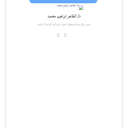
د/ الطاهر ابراهيم محمد
مدير , مركز صيانة وبحوث الموارد الوراثية النباتية الزراعية
إستمارة طلب موارد وراثية
PDF
Word
إستمارة طلب المعلومات
PDF
Word
كتالوج الموارد الوراثية للبامية في السودان