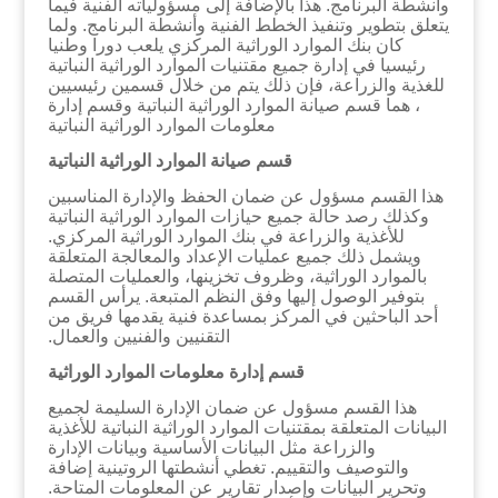
وأنشطة البرنامج. هذا بالإضافة إلى مسؤولياته الفنية فيما
يتعلق بتطوير وتنفيذ الخطط الفنية وأنشطة البرنامج. ولما
كان بنك الموارد الوراثية المركزي يلعب دورا وطنيا
رئيسيا في إدارة جميع مقتنيات الموارد الوراثية النباتية
للغذية والزراعة، فإن ذلك يتم من خلال قسمين رئيسيين
، هما قسم صيانة الموارد الوراثية النباتية وقسم إدارة
معلومات الموارد الوراثية النباتية
قسم صيانة الموارد الوراثية النباتية
هذا القسم مسؤول عن ضمان الحفظ والإدارة المناسبين
وكذلك رصد حالة جميع حيازات الموارد الوراثية النباتية
للأغذية والزراعة في بنك الموارد الوراثية المركزي.
ويشمل ذلك جميع عمليات الإعداد والمعالجة المتعلقة
بالموارد الوراثية، وظروف تخزينها، والعمليات المتصلة
بتوفير الوصول إليها وفق النظم المتبعة. يرأس القسم
أحد الباحثين في المركز بمساعدة فنية يقدمها فريق من
التقنيين والفنيين والعمال.
قسم إدارة معلومات الموارد الوراثية
هذا القسم مسؤول عن ضمان الإدارة السليمة لجميع
البيانات المتعلقة بمقتنيات الموارد الوراثية النباتية للأغذية
والزراعة مثل البيانات الأساسية وبيانات الإدارة
والتوصيف والتقييم. تغطي أنشطتها الروتينية إضافة
وتحرير البيانات وإصدار تقارير عن المعلومات المتاحة.