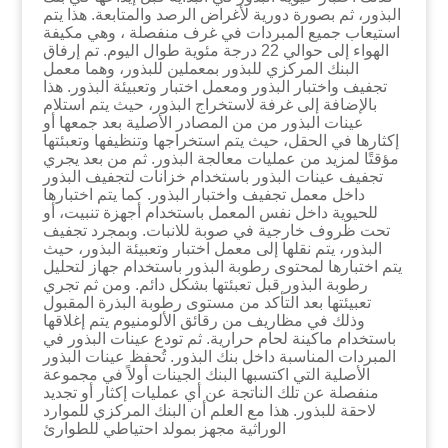
البذور، ثم بصورة دورية لأغراض الرصد والمتابعة. هذا يتم
استيعاب جميع المبردات في غرف منفصلة ، وهي مكيفة
الهواء إلى حوالي 22 درجة مئوية طوال اليوم.
تم إرفاق
البنك المركزي للبذور بمعملين للبذور، وهما معمل
تجفيف واختبار البذور ومعمل اختبار وتعبيئة البذور. هذا
بالإضافة إلى غرفة لاستخراج البذور، حيث يتم استلام
عينات البذور من من المصادر الأصلية بعد جمعها أو
إكثارها في الحقل، حيث يتم استخراجها وتنظيفها وتعبئتها
مؤقتًا لمزيد من عمليات معالجة البذور. ثم من بعد يجري
تجفيف عينات البذور باستخدام خزانات لتجفيف البذور
داخل معمل تجفيف واختبار البذور. كما يتم اختبارها
للحيوية داخل نفس المعمل باستخدام أجهزة تنبيت، أو
تحت ظروف خارجية في صوبة للانبات. وبمجرد تجفيف
البذور، يتم نقلها إلى معمل اختبار وتعبيئة البذور، حيث
يتم اختبارها لمحتوى رطوبة البذور باستخدام جهاز لتحليل
رطوبة البذور قبل تعبئتها بشكل دائم. ومن ثم تجري
تعبيئتها بعد التأكد من مستوى رطوبة البذرة المقبول
وذلك في مظاريف من رقائق الألومنيوم يتم إغلاقها
باستخدام ماكينة لحام حرارية. ثم تودع عينات البذور في
المبردات المناسبة داخل بنك البذور. تُحفظ عينات البذور
الأصلية التي اكتسبها البنك الجينات أولاً في مجموعة
منفصلة عن تلك الناتجة عن أي عمليات إكثار أو تجديد
لاحقة للبذور. هذا مع العلم أن البنك المركزي للموارد
الوراثية مجهز بمولد احتياطي للطوارئ