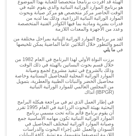
الهيئة قد أفردت برنامجاً متخصصاً للعناية بهذا الموضوع
هو برنامج الموارد الوراثية النباتية والذي يقوم عليه في
الوقت الحاضر مركز متخصص هو مركز صيانة وبحوث
الموارد الوراثية النباتية الزراعية، وذلك بما لديه من
قدرات بشرية ومادية بما فيها الكوادر الفنية المتخصصة
وعدد من الأجهزة والمعدات اللازمة
لقد مر برنامج الموارد الوراثية النباتية بمراحل مختلفة من
النمو والتطور خلال الثلاثين عاماً الماضيةَ يمكن تلخيصها
في
ما يلي
برزت النواة الأولي لهذا البرنامج في العام 1982 من
خلال قسم بحوث البساتين بالهيئة في ذلك الوقت
وذلك بالشروع في تنفيذ مشروع لجمع وصيانة
الموارد الوراثية المحلية للمحاصيل البستانية وخاصة
محاصيل الخضر والنباتات الطبية والعطرية، بتمويل
من المجلس العالمي للموارد الوراثية النباتية
(IBPGR) آنذاك
في إطار العمل الذي تم في مراجعة هيكلة البرامج
البحثية بهيئة البحوث الزراعية في العام 1995 تقرر
أن يقوم برنامج قائم بذاته تحت مسمى برنامج
الموارد الوراثية النباتية تكون مهامه الأساسية جمع
وصيانة الموارد الوراثية لمختلف المحاصيل في
السودان والعمل على إجراء البحوث والدراسات
اللازمة لتوصيفها وتقييمها، مع توثيق كافة البيانات