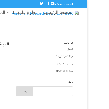
info@arc.gov.sd
الصفحة الرئيسية
نظرة عامة
الم
الموظ
اين تجدنا
العنوان :
هيئة البحوث الزراعية
وادمدنى – السودان
ت:0123175636
بحث