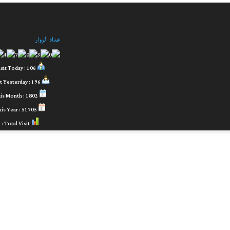
عداد الزوار
Visit Today : 106
Visit Yesterday : 196
This Month : 1802
This Year : 51705
Total Visit :