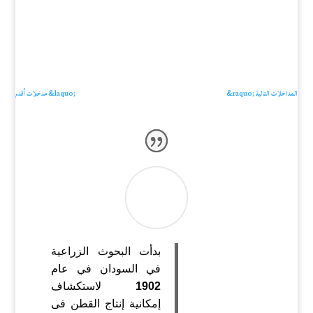
المداخلات التالية ‪&‬r‪aquo;‬
بدأت البحوث الزراعية
في السودان في عام
1902
لاستكشاف
إمكانية إنتاج القطن فى