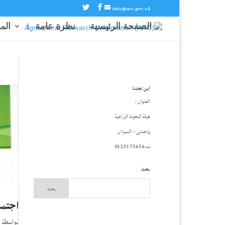
info@arc.gov.sd
الصفحة الرئيسية
نظرة عامة
الم
اين تجدنا
العنوان :
هيئة البحوث الزراعية
وادمدنى – السودان
ت:0123175636
بحث
اجتماع
بواسطة
r