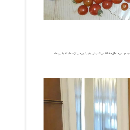
نها جزء من المادة الوراثية للطماطم التي تم جمعها من مناطق مختلفة من السودان. يظهر تباين مثير للاهتمام للغاية بين هذه