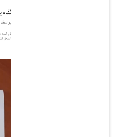
لقاء ب
بواسطة
r
قام السيد م
الملحق الثق