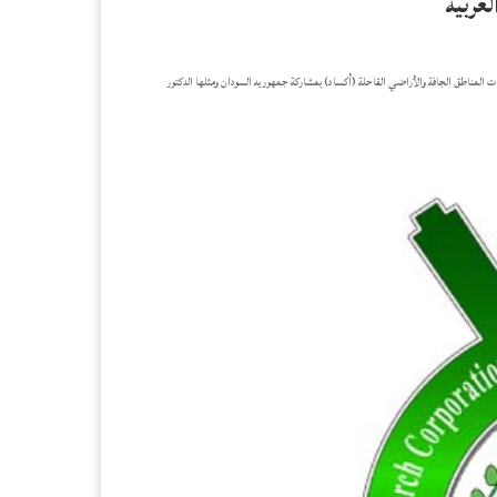
لعربية
اسات المناطق الجافة والأراضي القاحلة (أكساد) بمشاركة جمهوريه السودان ومثلها الدكتور