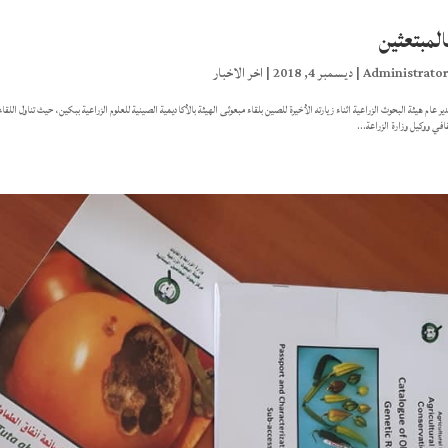
المبتعثين
Administrato
|
ديسمبر 4, 2018
|
اخر الاخبار
دير عام هيئة البحوث الزراعية اثناء زيارته الأخيرة للصين بلقاء مبعوثى الهيئة بالأكاديمية الصينية للعلوم الزراعية ببكين، حيث تناول الل
افي ووكيل وزارة الزراعة...