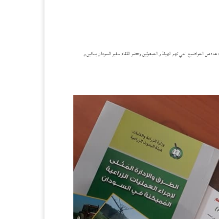
قاء عدد من المواضيع التي تهم الهيئة و المبعوثين وحضر اللقاء سفير السودان ببكين و