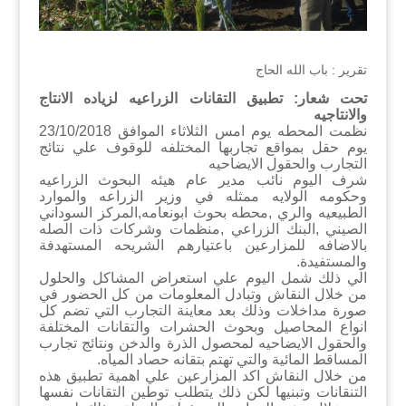
تقرير : باب الله الحاج
تحت شعار: تطبيق التقانات الزراعيه لزياده الانتاج
والانتاجيه
نظمت المحطه يوم امس الثلاثاء الموافق 23/10/2018
يوم حقل بمواقع تجاربها المختلفه للوقوف علي نتائج
التجارب والحقول الايضاحيه
شرف اليوم نائب مدير عام هيئه البحوث الزراعيه
وحكومه الولايه ممثله في وزير الزراعه والموارد
الطبيعيه والري ,محطه بحوث ابونعامه,المركز السوداني
الصيني ,البنك الزراعي ,منظمات وشركات ذات الصله
بالاضافه للمزارعين باعتيارهم الشريحه المستهدفة
والمستفيدة.
الي ذلك شمل اليوم علي استعراض المشاكل والحلول
من خلال النقاش وتبادل المعلومات من كل الحضور في
صورة مداخلات وذلك بعد معاينة التجارب التي تضم كل
انواع المحاصيل وبحوث الحشرات والتقانات المختلفة
والحقول الايضاحيه لمحصول الذرة والدخن ونتائج تجارب
المساقط المائية والتي تهتم بتقانه حصاد المياه.
من خلال النقاش اكد المزارعين علي اهمية تطبيق هذه
التنقانات وتبنيها لكن ذلك يتطلب توطين التقانات نفسها