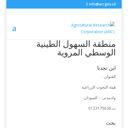
info@arc.gov.sd
منطقة السهول الطينية
الوسطي المروية
اين تجدنا
العنوان :
هيئة البحوث الزراعية
وادمدنى – السودان
ت:0123175636
بحث